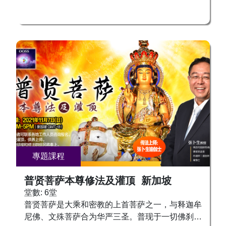
时。为《空性明体九讲之第一讲》，内容涉及到即
466 998 吉隆坡：+6017 8930090 槟城：+6012
生成佛和明心见性，亲见如来真法身等诸多实证佛
628 6772 香港 ：+852 9028 7773
法的密要，实在是值得收藏的珍宝，将来人类觉醒
之时，将是千千万万人欲得之而后乐的法宝，价值
不可估算！
專題課程
普贤菩萨本尊修法及灌顶 新加坡
堂數: 6堂
普贤菩萨是大乘和密教的上首菩萨之一，与释迦牟
尼佛、文殊菩萨合为华严三圣。普现于一切佛刹，