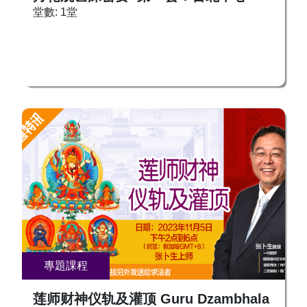
教等内证功夫于一身，同时又远访埃及、欧洲各
修炼，也并不想成佛！ 甚至认为成佛是不可能的
堂數: 1堂
国，寻得耶稣法脉和默罕默德之秘藏神髓。华夏之
事情，只要信仰就可。 人身难得，佛法难闻，盛
内圣功夫、古印度的三密瑜伽、西方之炼金术，皆
世难遇，明师难寻！ 此生不就此身成，更待何时
付诸实证，纵横贯通，体之一身。自2013年开
成佛道！ 成就佛陀，是每一个生命的终点，何必
始，张老师面向大众授课，这期间孜孜不倦，学生
再轮回受更多烦恼的折磨呢？！ 来吧，做一个真
人数达到2万多人，遍布世界各地，全球粉丝数量
正好徒弟，此生就成就！ 一生成就，有三个主要
已达百万人之众，可以说是个“奇才”。课程数量多
的道路要走！ 看看怎么走？ 且听有四十年孜孜不
达500多种。 课程费用：SGD 150 OOSS智慧生
倦地寻觅和实证经验的一个佛陀好徒弟张卜生教
命教练一级、佛密一级、生与死技术一年级、VIP
授，根据宗喀巴大师《三主要道论》，来传授我们
学员可免费参加。 立即报名，跟随上师学习坚固
三主要道路！ 这将是一个千载难逢的机会！ 千万
念佛信心，转化光明不退功德！ 报名热线 新加坡/
莫错过！ 课程免费，随缘打赏，😁！ 日期：2024
其他国家： +65 8666 5557， +65 9388 1439,
年7月6日，星期六 第一堂课：1PM-3PM 第二堂
+65 9297 0989 新加坡与其他国家微信：
课：4PM-6PM 第三堂课：8PM-10PM 其余的课堂
Zeoanegoh （昀玲）,ooss_SG （方莹） Origin of
日期待定，另行通知。 地点：各地中心道场 现场
Self 官方网站： www.originofself.com 百年教育学
主讲在新加坡道场 - Ubi Techpark Lobby A #02-01
院：wisdom.oossglobal.com [Youtube] OOSS -
S408564 网络直播：
專題課程
Origin of Self [f] OOSS.SG OOSS.MY
wisdom.oossglobal.com/live 凡是有意报名的大
OOSS.TAIPEI OOSS.HK OOSS.CANADA
众，请立即报名以便加入修法群组！相关辅助教材
莲师财神仪轨及灌顶 Guru Dzambhala
OOSS.USA 🌟五汇念佛古法传承🌟 破除迷障 有效
也会在修法群组公布。 报名热线 新加坡/其他国