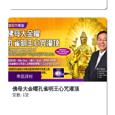
接受灌顶，供养上师，可在报名时，向工作人员咨
三圣。象征佛陀智慧的菩萨，称“大智”，和观音“大
询。 修法链接和修法群组将另外安排。 现场出席
悲”、地藏“大愿”、普贤“大行”并称四大菩萨。其外
新加坡中心的求法者需完成接种方可入场。 报名
形为顶结五髻（代表大日如来的五智）、手持宝剑
热线： ☎️ 新加坡及其他国家：+65 8666
（表示智慧之利）、坐骑为一狮子（表示智慧的威
5557，+65 9388 1439 , +65 9146 4188 台湾：
猛）形。 《文殊师利般涅盘经》：“是文殊师利，
+886 972 466 998 吉隆坡：+6017 8930090 槟
有无量神通、无量变现，不可具记。我今略说，为
城：+6016 923 6090 香港：+852 98092618 普贤
未来世盲瞑众生。若有众生但闻文殊师利名，除却
菩萨是大乘和密教的上首菩萨之一，与释迦牟尼
十二亿劫生死之罪。若礼拜供养者，生生之处恒生
佛、文殊菩萨合为华严三圣。普现于一切佛刹，救
诸佛家，为文殊师利威神所护。是故众生，当勤系
护众生，是行菩萨道的典范。普贤菩萨广修十大行
念念文殊像。念文殊像法，先念琉璃像。念琉璃像
愿，说十种三昧。代表着诸佛的定与行。修学菩萨
者，如上所说，一一观之皆令了了。＂ 持诵文殊
十愿，可以获得种种功德：除灭五无间业，出生高
智慧咒，罪障消灭，获无尽辩才，所求世间、出世
專題課程
贵，不堕恶道，远离恶友，制服外道，成就微妙色
间事悉得成就，离诸苦恼，五无间等一切罪障永尽
身，往生极乐世界等。 在汉传密教中，普贤菩萨
无余，证悟一切诸三昧门，获大闻持，成阿耨多罗
佛母大金曜孔雀明王心咒灌顶
是秘密主！与金刚萨埵、金刚手菩萨是同体异名。
三藐三菩提。 文殊智慧咒（文殊菩萨心咒）： 嗡
堂數: 1堂
被称为一切如来之长子，代表一切如来之菩提心。
啊惹 巴扎那谛 鼓励大家积极请法，接受灌顶，成
密教最为注重利益安乐一切众生。只有依靠毘卢遮
就本尊，像文殊菩萨智慧、辩才第一，广结善缘，
那佛自受用身所说内证自觉圣智法，以及大普贤金
普渡一切有情，圆满世间法和出世间法！ 求法者
刚萨埵他受用身智，才能在今生，遇到真正的曼荼