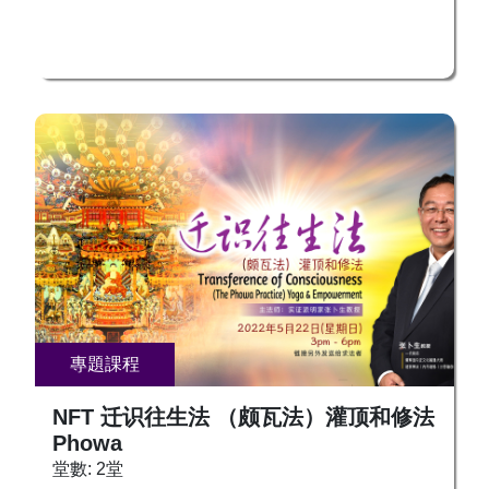
和方法，其中最主要的方法就是“风火瑜伽”，通过
调整自己的呼吸，引动内呼吸，用内风去引动内
火，让内火去化内水，而产生内气，用内气凝聚起
来，聚精会神，让内气变成内光，用内光填充自己
的“身内身”，让“身内身”能够凝聚成形，并且可以
独立于肉体身而在身体外活动，可以穿越各种时
空，采聚天地宇宙的精华进入肉体身，让肉体身获
得巨大的变化，恢复年轻态，健康态，乃至返老还
童，甚至成就金刚不坏身。 这些都是风火瑜伽的
教课内容。 此次在美国开讲的风火瑜伽，是整个
课程的第一部分，属于基础部分，其中包括相关理
论和技术方法。 1、 怎样寻找“身内身”？ 2、 “身
内身”是什么？由什么组成？ 3、 明白“身内
身”与“肉体身”的关系 4、 怎样控制呼吸，引动内息
專題課程
（呼吸）？ 5、 怎样驱动内能在身体里运行，秘
密方法是什么？ 6、 怎样启动体内潜在的生命灵
NFT 迁识往生法 （颇瓦法）灌顶和修法
能？ 7、 怎样凝聚生命的灵光？ 8、 怎样启动三
Phowa
昧真火？ 9、 怎样使用体内的三昧真火，焚炼自
堂數: 2堂
己的肉体身，帮助身体恢复健康？ 10、 怎样借助