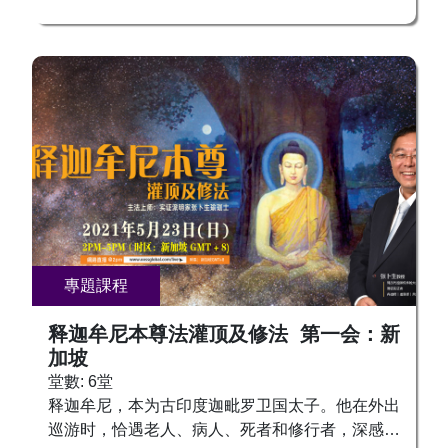
苦恼，五无间等一切罪障永尽无余，证悟一切诸三
昧门，获大闻持，成阿耨多罗三藐三菩提。 文殊
智慧咒（文殊菩萨心咒）： 嗡 啊惹 巴扎那谛 鼓励
大家积极请法，接受灌顶，成就本尊，像文殊菩萨
智慧、辩才第一，广结善缘，普渡一切有情，圆满
世间法和出世间法！ 求法者可和各地工作人员联
系。接受灌顶，供养上师，可在报名时，向工作人
员咨询。修法链接和修法群组将另外安排。现场出
席新加坡中心的求法者需完成接种方可入场。
專題課程
释迦牟尼本尊法灌顶及修法 第一会：新
加坡
堂數: 6堂
释迦牟尼，本为古印度迦毗罗卫国太子。他在外出
巡游时，恰遇老人、病人、死者和修行者，深感人