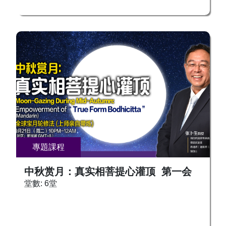
可和各地工作人员联系。接受灌顶，供养上师，可
罗阿阇梨，阿阇黎以普贤三摩地，将金刚萨埵引入
在报名时，向工作人员咨询。修法链接和修法群组
弟子身中，让弟子速证无量三昧耶、无量陀罗尼
将另外安排。现场出席新加坡中心的求法者需完成
门。 普贤菩萨还有帮助众生消灾延命的法门。众
接种方可入场。 文殊师利菩萨，是佛陀的大弟
生若能如法修持与祈求，则不堕三恶道、增长寿
子，智慧、辩才第一。因德才超群，居菩萨之首，
命，不遭夭死短命，远离恶梦、降头、恶鬼，等
故称法王子。为佛陀释迦牟尼的左胁侍，和佛陀、
等。而且能得到官位、财富，还可以求得聪明子
普贤菩萨合称华严三圣。象征佛陀智慧的菩萨，
女。 欢迎大家踊跃报名，接受灌顶，成为本尊，
称“大智”，和观音“大悲”、地藏“大愿”、普贤“大
像普贤菩萨行愿第一，积聚福德资粮，助力功德圆
行”并称四大菩萨。其外形为顶结五髻（代表大日
满，即身成佛！ 求法者可和各地工作人员联系。
如来的五智）、手持宝剑（表示智慧之利）、坐骑
接受灌顶，供养上师，可在报名时，向工作人员咨
为一狮子（表示智慧的威猛）形。 《文殊师利般
询。 修法链接和修法群组将另外安排。 现场出席
涅盘经》：“是文殊师利，有无量神通、无量变
新加坡中心的求法者需完成接种方可入场。 报名
專題課程
现，不可具记。我今略说，为未来世盲瞑众生。若
热线： ☎️ 新加坡及其他国家：+65 8666
有众生但闻文殊师利名，除却十二亿劫生死之罪。
5557，+65 9388 1439 , +65 9146 4188 台湾：
中秋赏月：真实相菩提心灌顶 第一会
若礼拜供养者，生生之处恒生诸佛家，为文殊师利
+886 972 466 998 吉隆坡：+6017 8930090 槟
堂數: 6堂
威神所护。是故众生，当勤系念念文殊像。念文殊
城：+6016 923 6090 香港：+852 98092618
像法，先念琉璃像。念琉璃像者，如上所说，一一
观之皆令了了。＂ 持诵文殊智慧咒，罪障消灭，
获无尽辩才，所求世间、出世间事悉得成就，离诸