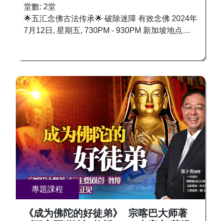
堂數: 2堂
🌟五汇念佛古法传承🌟 破除迷障 有效念佛 2024年
7月12日, 星期五, 730PM - 930PM 新加坡地点：
Ubi Techpark Lobby A #02-01 S408564 现场及网
络直播 （新加坡 GMT+8)： 链接会发给求法者 念
佛可得护佑，怎样让佛听见？ 念佛消灾增福，又
该如何有效？ 念佛诸多误区，是否您也中招？ ❓
误区一：念佛成为口头禅？唇动念佛，妄念纷飞，
未能真正观想转化，难以与佛相应。 ❓误区二：忙
碌无暇念佛？念佛并非受困于时间，生活每刻皆可
保持觉知，随时随地念佛。 ❓误区三：忽视身心合
一？念佛需调和五脏，内外修持缺一不可，否则功
效大打折扣。 念佛非单纯向佛问好，须以声以身
以心，真实感应，内外合一，融入佛光。方能获佛
力护持，得佛法甘露。🙏 由实证派明家张卜生上
师亲传，以古法“五汇念佛”，调动身心能量，汇聚
專題課程
生命光，与佛相应。系统学习观相念佛、观想念
佛、持明念佛、观音念佛、实相念佛这五种念佛方
《成为佛陀的好徒弟》 宗喀巴大师著
法，破解念佛迷雾，功德不再落空。迅速平息杂