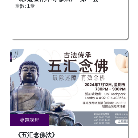
堂數: 1堂
專題課程
《五汇念佛法》