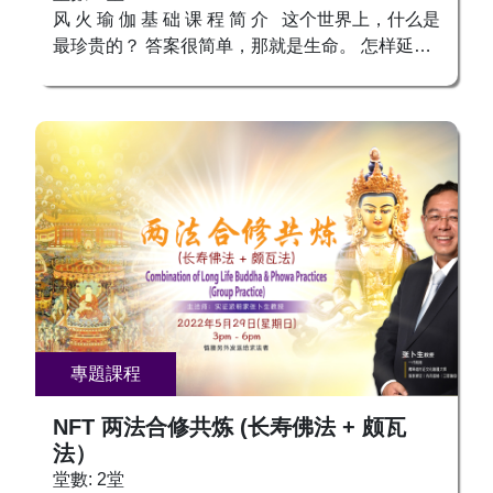
风 火 瑜 伽 基 础 课 程 简 介 这个世界上，什么是
最珍贵的？ 答案很简单，那就是生命。 怎样延长
自己的寿命，让自己活着的时候，没病没灾？ 这
些都是人们最关心的。 可是，对于自己的命，真
的了解吗？ 其实组成生命有两个系统，一个是 是
肉体身，一个就是“身内身”。 “肉体身”，每个人都
不陌生，很多人都很重视对于肉体身的养生保健。
“身内身”，却很少人知道其中的秘密。 从某种意
义上来说，“身内身”的一切决定了我们的“肉体
身”，这包括了“身内身”的情绪，直接投射到“肉体
身”上，变成了“肉体身”上的情绪；“身内身”的不健
康，直接投射到“肉体身”上，被认为是“肉体身”上
的疾病。 换言之，人的情绪是由“身内身”的情绪决
定的，人的健康也是由“身内身”决定的。“身内
專題課程
身”健康，肉身才会健康；“身内身”那个我情绪快乐
了，肉身这个我才会开心愉快！ 怎样寻找“身内
NFT 两法合修共炼 (长寿佛法 + 颇瓦
身”，怎样让“身内身”可以独立“肉体身”，而变成“身
法）
外身”？ 古代东西方圣人们留下了很多宝贵的经验
堂數: 2堂