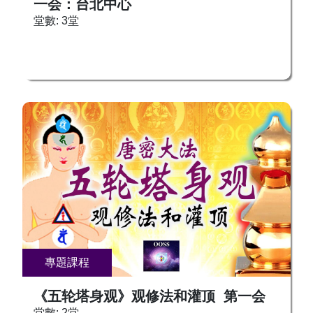
一会：台北中心
课，您将掌握： ✅观相念佛：将佛像“拍照”存入脑
堂數: 3堂
海，心上成相，加强修行注意力的集中 。 ✅观想
念佛：观想心上成相的佛，培养深层专注力，提升
心灵稳定和平静感。 ✅持明念佛：安心持明，观
佛相清明光亮，收心念佛，心中光化佛相。 ✅观
音念佛：念佛清脆，玉耳收音，震荡内光，调和内
在能量，增强生命光。 ✅实相念佛：汇聚五行之
力，于法界无量光中念佛，无念而念，光化自身，
通达佛境。 张卜生上师，实证佛法30余年，曾先
后拜在禅宗、天台宗、净土宗、唯识宗、密宗等
50多位明师门下修证佛法，对“明心见性”、“即身
成佛”、天台止观、八识理论、唐密实证、藏密大
圆满等，都有着极为深刻的证悟。张卜生上师将理
论学佛与实证修佛相结合，强调要理论为源、实证
为根，擅于以妙善法门，传授根本大成之道。 在
專題課程
全球化的大势之下，张卜生上师据三教而游五教，
集佛道儒三家圣教等内证功夫于一身，同时又远访
《五轮塔身观》观修法和灌顶 第一会
埃及、欧洲各国，寻得耶稣法脉和默罕默德之秘藏
堂數: 2堂