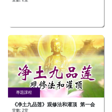
神髓。华夏之内圣功夫、古印度的三密瑜伽、西方
之炼金术，皆付诸实证，纵横贯通，体之一身。自
2013年开始，张老师面向大众授课，这期间孜孜
不倦，学生人数达到2万多人，遍布世界各地，全
球粉丝数量已达百万人之众，可以说是个“奇才”。
课程数量多达500多种。 课程费用：SGD 150
OOSS智慧生命教练一级、佛密一级、生与死技术
一年级、VIP 学员可免费参加。 立即报名，跟随
上师学习坚固念佛信心，转化光明不退功德！ 报
名热线 新加坡/其他国家： +65 8666 5557， +65
9388 1439, +65 9297 0989 新加坡与其他国家微
信：Zeoanegoh （昀玲）,ooss_SG （方莹）
Origin of Self 官方网站： www.originofself.com 百
年教育学院：wisdom.oossglobal.com [Youtube]
OOSS - Origin of Self [f] OOSS.SG OOSS.MY
OOSS.TAIPEI OOSS.HK OOSS.CANADA
專題課程
OOSS.USA
《净土九品莲》观修法和灌顶 第一会
堂數: 2堂