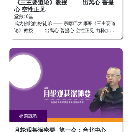
《三主要道论》教授 —— 出离心 菩提
念，清净身心，增长福慧，与诸佛菩萨相应，慈悲
心 空性正见
护佑，成就今生！🧘 通过这门课，您将掌握： ✅
堂數: 6堂
观相念佛：将佛像“拍照”存入脑海，心上成相，加
成为佛陀的好徒弟 —— 宗喀巴大师著《三主要道
强修行注意力的集中 。 ✅观想念佛：观想心上成
论》教授 —— 出离心 菩提心 空性正见 由释加牟
相的佛，培养深层专注力，提升心灵稳定和平静
尼的好徒弟张卜生教授亲授。 张卜生教授从18岁
感。 ✅持明念佛：安心持明，观佛相清明光亮，
开始从禅宗入手学佛，体证心悟佛法，至今有40
收心念佛，心中光化佛相。 ✅观音念佛：念佛清
年的实修实证。 至今在全世界的佛教徒已经超过
脆，玉耳收音，震荡内光，调和内在能量，增强生
了10亿之众。 作为一个佛教徒，自以为有佛教信
命光。 ✅实相念佛：汇聚五行之力，于法界无量
仰就是一个好徒弟。 是信众，还是徒弟，这是两
光中念佛，无念而念，光化自身，通达佛境。 张
个绝然不同的角色。 什么是信众？ 信众是对释加
卜生上师，实证佛法30余年，曾先后拜在禅宗、
牟尼和他的教义敬仰和信服的人。 什么是徒弟？
天台宗、净土宗、唯识宗、密宗等50多位明师门
以释加牟尼为本师，精进学习佛陀教义，力争做佛
下修证佛法，对“明心见性”、“即身成佛”、天台止
陀一样的人，佛陀会的自己也要会，佛陀能做的，
观、八识理论、唐密实证、藏密大圆满等，都有着
自己也能做！ 如同一个徒弟向师父学习技艺一
极为深刻的证悟。张卜生上师将理论学佛与实证修
样，最终要成为师父一样能耐的人。 作为一个佛
佛相结合，强调要理论为源、实证为根，擅于以妙
陀的徒弟，目标就是成佛！ 信众不同，只要相信
專題課程
善法门，传授根本大成之道。 在全球化的大势之
佛陀的伟大，甚至吹嘘佛陀的伟大，并不追随佛陀
下，张卜生上师据三教而游五教，集佛道儒三家圣
成道的脚步，并不严格按照佛陀的教理行证的次第
月轮观甚深密要 第一会：台北中心