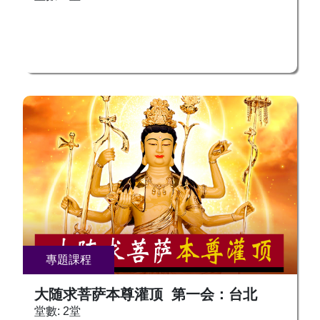
專題課程
大随求菩萨本尊灌顶 第一会：台北
堂數: 2堂