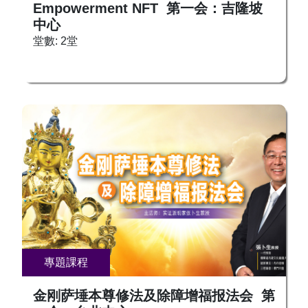
Empowerment NFT 第一会：吉隆坡
念佛 2024年7月12日, 星期五, 730PM - 930PM 新
家： +65 8666 5557， +65 9388 1439, +65 9297
中心
加坡地点：Ubi Techpark Lobby A #02-01
0989 台湾台北： +886 972 466 998， +886 2
堂數: 2堂
S408564 现场及网络直播 （新加坡 GMT+8)： 链
2218 7073 台湾台南：+886 983 630 546 马来西
接会发给求法者 念佛可得护佑，怎样让佛听见？
亚：+6017 8930090，+6010 2408930 香港：
念佛消灾增福，又该如何有效？ 念佛诸多误区，
+852 93093958 加拿大：+1 778 325 8873,
是否您也中招？ ❓误区一：念佛成为口头禅？唇动
+1416 795 9668 欧洲：+31 623205897 澳洲：
念佛，妄念纷飞，未能真正观想转化，难以与佛相
+61 410 681 858 美国：+1 479 295 4759, +1 559
应。 ❓误区二：忙碌无暇念佛？念佛并非受困于时
313 9053 新加坡与其他国家微信：Zeoanegoh 马
间，生活每刻皆可保持觉知，随时随地念佛。 ❓误
来西亚微信：Kellyysp，ZenHu79 台湾微信：
区三：忽视身心合一？念佛需调和五脏，内外修持
ghsaw1130 | Line： geokhongsaw ，
缺一不可，否则功效大打折扣。 念佛非单纯向佛
0983630546 香港微信： MsChristineTse 美国微
问好，须以声以身以心，真实感应，内外合一，融
信： Shujuanz 加拿大微信：janwah300,
入佛光。方能获佛力护持，得佛法甘露。🙏 由实
OOSS_TORONTO 澳洲微信: dmzhang1370
证派明家张卜生上师亲传，以古法“五汇念佛”，调
动身心能量，汇聚生命光，与佛相应。系统学习观
相念佛、观想念佛、持明念佛、观音念佛、实相念
專題課程
佛这五种念佛方法，破解念佛迷雾，功德不再落
空。迅速平息杂念，清净身心，增长福慧，与诸佛
金刚萨埵本尊修法及除障增福报法会 第
菩萨相应，慈悲护佑，成就今生！🧘 通过这门