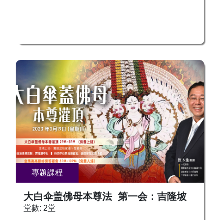
專題課程
大白伞盖佛母本尊法 第一会：吉隆坡
堂數: 2堂