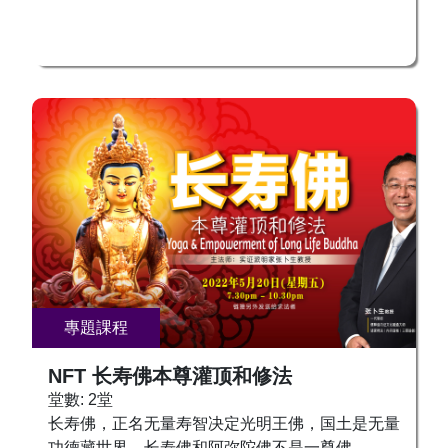
天时地利人和，彻底改变命运？宇宙能量不是平均
分布的。 11、 北美大陆和人体全息生命的关系。
（寻龙诀的秘密） 12、 家宅、办公室风水与人
的“身内身”与“肉体身”健康的关系。 等等。 且听当
代内证功夫，集神通与智慧于一身的大师——张卜
生教授亲自传授给有缘人！ 有意现场接法的同学
们，请尽早报名以便确认住宿和机票好让工作人员
安排接机。 风 火 瑜 伽 基 础 课 程 简 介 这个世
界上，什么是最珍贵的？ 答案很简单，那就是生
命。 怎样延长自己的寿命，让自己活着的时候，
没病没灾？ 这些都是人们最关心的。 可是，对于
自己的命，真的了解吗？ 其实组成生命有两个系
统，一个是 是肉体身，一个就是“身内身”。 “肉体
身”，每个人都不陌生，很多人都很重视对于肉体
專題課程
身的养生保健。 “身内身”，却很少人知道其中的秘
密。 从某种意义上来说，“身内身”的一切决定了
NFT 长寿佛本尊灌顶和修法
我们的“肉体身”，这包括了“身内身”的情绪，直接
堂數: 2堂
投射到“肉体身”上，变成了“肉体身”上的情绪；“身
长寿佛，正名无量寿智决定光明王佛，国土是无量
内身”的不健康，直接投射到“肉体身”上，被认为
功德藏世界。长寿佛和阿弥陀佛不是一尊佛。 因