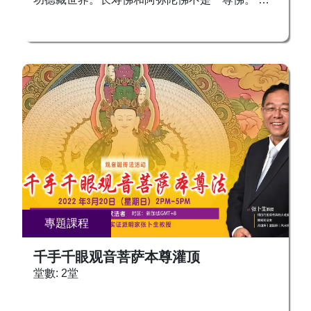
是“肉体身”上的疾病。 换言之，人的情绪是由“身
阿弥陀佛名号具“无量寿”和“无量光”之意，有人便
内身”的情绪决定的，人的健康也是由“身内身”决定
认为长寿佛即阿弥陀佛，但从其名号和佛土来看，
的。“身内身”健康，肉身才会健康；“身内身”那个
无量寿决定光明王如来的佛土名“无量功德藏”世界
我情绪快乐了，肉身这个我才会开心愉快！ 怎样
（《大乘无量寿宗要经》中译作“无量功德聚”世
寻找“身内身”，怎样让“身内身”可以独立“肉体身”，
界），可知其与西方“极乐世界”的“无量寿如来（阿
而变成“身外身”？ 古代东西方圣人们留下了很多宝
弥陀佛）”不是同一尊佛。 「長壽佛」有息、增、
贵的经验和方法，其中最主要的方法就是“风火瑜
懷、誅四事業空行母圍繞，以勾召地、水、火、
伽”，通过调整自己的呼吸，引动内呼吸，用内风
風、空五大之精華、壽命、福德、智慧。 「長壽
去引动内火，让内火去化内水，而产生内气，用内
如來」能息掉我們的五大不纯、五德不全给我们带
气凝聚起来，聚精会神，让内气变成内光，用内光
来的所有灾难，能令眾生增加智慧、增加福份、滅
填充自己的“身内身”，让“身内身”能够凝聚成形，
除病業、增加敬愛，令家庭和樂，所有一切的災難
并且可以独立于肉体身而在身体外活动，可以穿越
和怨敵都能退散。 「長壽如來」的光明也可以接
各种时空，采聚天地宇宙的精华进入肉体身，让肉
引所有的幽冥眾，往生清淨佛國。所以這一尊也是
專題課程
体身获得巨大的变化，恢复年轻态，健康态，乃至
最好的超度本尊。 修持「長壽佛」，可消除疾
返老还童，甚至成就金刚不坏身。 这些都是风火
病、福壽綿延，善緣增長，惡緣消除，令世間法之
千手千眼观音菩萨本尊灌顶
瑜伽的教课内容。 此次在美国开讲的风火瑜伽，
事業長壽。 长寿佛本尊法乃是颇瓦法（迁识法）
堂數: 2堂
是整个课程的第一部分，属于基础部分，其中包括
的关键修法之一，凡是没有修此法的，接下来的迁
相关理论和技术方法。 1、 怎样寻找“身内身”？
识法，不得修学，特此说明！ 欢迎大家踊跃报