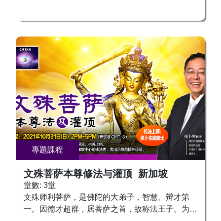
救护众生，是行菩萨道的典范。普贤菩萨广修十大
行愿，说十种三昧。代表着诸佛的定与行。修学菩
萨十愿，可以获得种种功德：除灭五无间业，出生
高贵，不堕恶道，远离恶友，制服外道，成就微妙
色身，往生极乐世界等。 在汉传密教中，普贤菩
萨是秘密主！与金刚萨埵、金刚手菩萨是同体异
名。被称为一切如来之长子，代表一切如来之菩提
心。密教最为注重利益安乐一切众生。只有依靠毘
卢遮那佛自受用身所说内证自觉圣智法，以及大普
贤金刚萨埵他受用身智，才能在今生，遇到真正的
曼荼罗阿阇梨，阿阇黎以普贤三摩地，将金刚萨埵
引入弟子身中，让弟子速证无量三昧耶、无量陀罗
尼门。 普贤菩萨还有帮助众生消灾延命的法门。
專題課程
众生若能如法修持与祈求，则不堕三恶道、增长寿
命，不遭夭死短命，远离恶梦、降头、恶鬼，等
文殊菩萨本尊修法与灌顶 新加坡
等。而且能得到官位、财富，还可以求得聪明子
堂數: 3堂
女。 欢迎大家踊跃报名，接受灌顶，成为本尊，
文殊师利菩萨，是佛陀的大弟子，智慧、辩才第
像普贤菩萨行愿第一，积聚福德资粮，助力功德圆
一。因德才超群，居菩萨之首，故称法王子。为佛
满，即身成佛！ 求法者可和各地工作人员联系。
陀释迦牟尼的左胁侍，和佛陀、普贤菩萨合称华严