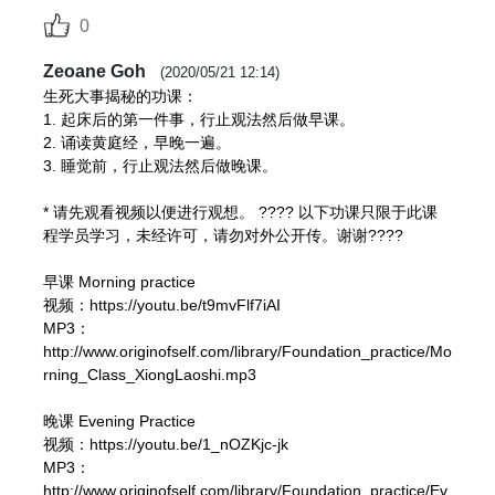
生死大事揭秘
❤️ 人生生命的结构：肉体和灵魂

0
第五讲
❤️ 人是怎么来到这个世界的？

03:05:42
❤️ 人为什么要来到这个世界？

Zeoane Goh
(2020/05/21 12:14)
❤️ 人死以后会去哪里？

生死大事揭秘的功课：

生死大事揭秘
1. 起床后的第一件事，行止观法然后做早课。

❤️ 六道轮回是真的吗？

第六讲
2. 诵读黄庭经，早晚一遍。

❤️ 三魂七魄是怎么回事？三魂七魄和我们生命有什么
03:03:27
3. 睡觉前，行止观法然后做晚课。

关系？

❤️ 灵魂转世之谜

* 请先观看视频以便进行观想。 ???? 以下功课只限于此课
生死大事揭秘
❤️ 我们死之前要做哪些准备？我们死之后要做哪些安
程学员学习，未经许可，请勿对外公开传。谢谢????

第七讲
排？

03:30:28
❤️ 丧葬仪轨、坟地风水。焚烧燔祭。

早课 Morning practice

视频：https://youtu.be/t9mvFlf7iAI

❤️ 中阴身是怎么回事？中阴救度。

MP3：
❤️ 祭祀祖先、获得祖先在天的保佑、在灵界的护佑，
生死大事揭秘
http://www.originofself.com/library/Foundation_practice/Mo
第八讲
通常说祖先显灵。子孙以祭祀不绝。

rning_Class_XiongLaoshi.mp3

03:13:27
❤️ 天医学：丢魂落魄症、鬼神扰乱病、魂神不宁、祖
先惩戒、神明惩戒、六神无主。各类精神病。道医学里
晚课 Evening Practice

对各类邪鬼的分类。祝由十三科。
生死大事揭秘
视频：https://youtu.be/1_nOZKjc-jk

MP3：
第九讲
http://www.originofself.com/library/Foundation_practice/Ev
03:22:44