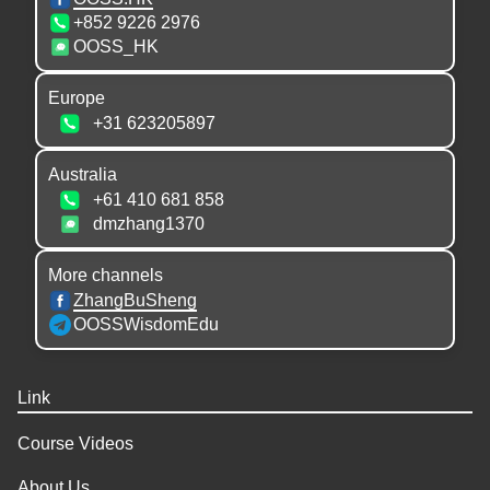
第三十二讲
+852 9226 2976
02:36:33
OOSS_HK
Europe
生死大事揭秘
第三十三讲
+31 623205897
02:44:41
Australia
+61 410 681 858
生死大事揭秘
dmzhang1370
第三十四讲
02:28:24
More channels
ZhangBuSheng
生死大事揭秘
OOSSWisdomEdu
答疑会（一）
03:09:57
Link
生死大事揭秘
Course Videos
答疑会（二）
02:50:39
About Us