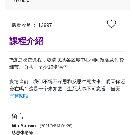
03:00:41
生死大事揭秘
第四讲
觀看次數 ： 12997
03:01:06
課程介紹
生死大事揭秘
早课
**这是收费课程，敬请联系各区域中心询问报名及付费
00:21:12
细节。总共：至少10堂课**

生死大事揭秘
疫情当前，我们不得不深思和反思生死大事。明天你还
晚课
会在吗？这是一个未知数。生死大事不可怠慢！当无常
00:27:06
来临的时候，您准备好了吗？

完整閱讀
生死大事揭秘
借着时空场展开，实证派大师张卜生教授在这非常时期
诵《黄庭经》
留言
将宣讲

00:44:28
《生死大事揭秘》——怎样获得永生？

Wu Yanwu
(2021/04/14 04:28)
感恩张老师！