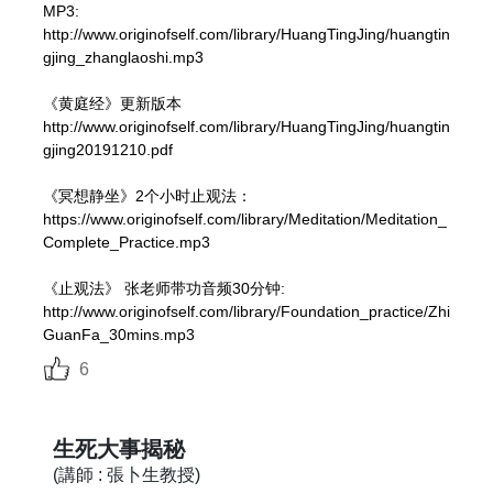
生死大事揭秘
MP3: 
第十四讲
http://www.originofself.com/library/HuangTingJing/huangtin
03:03:56
gjing_zhanglaoshi.mp3

《黄庭经》更新版本

生死大事揭秘
http://www.originofself.com/library/HuangTingJing/huangtin
第十五讲
gjing20191210.pdf

02:41:17
《冥想静坐》2个小时止观法：

生死大事揭秘
https://www.originofself.com/library/Meditation/Meditation_
Complete_Practice.mp3

第十六讲 （免费公开）
03:00:53
《止观法》 张老师带功音频30分钟:

http://www.originofself.com/library/Foundation_practice/Zhi
生死大事揭秘
GuanFa_30mins.mp3
第十七讲 （免费公开）
6
02:51:02
生死大事揭秘
生死大事揭秘
第十八讲
(講師 : 張卜生教授)
02:50:29