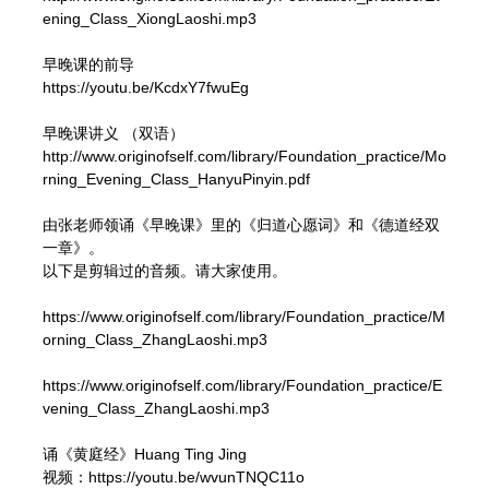
ening_Class_XiongLaoshi.mp3

生死大事揭秘
早晚课的前导

第十讲
https://youtu.be/KcdxY7fwuEg

02:51:22
早晚课讲义 （双语）

http://www.originofself.com/library/Foundation_practice/Mo
生死大事揭秘
rning_Evening_Class_HanyuPinyin.pdf 

第十一讲
02:49:58
由张老师领诵《早晚课》里的《归道心愿词》和《德道经双
一章》。

以下是剪辑过的音频。请大家使用。

生死大事揭秘
第十二讲
https://www.originofself.com/library/Foundation_practice/M
03:00:22
orning_Class_ZhangLaoshi.mp3

生死大事揭秘
https://www.originofself.com/library/Foundation_practice/E
第十三讲
vening_Class_ZhangLaoshi.mp3

02:40:39
诵《黄庭经》Huang Ting Jing

视频：https://youtu.be/wvunTNQC11o
