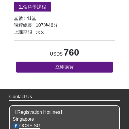
生命科學課程
生死大事揭秘
堂數 : 41堂
第十九讲
課程總長 : 107時46分
02:52:17
上課期限 : 永久
生死大事揭秘
第二十讲
760
USD$
02:58:34
立即購買
生死大事揭秘
第二十一讲
03:03:45
Contact Us
生死大事揭秘
第二十二讲
02:56:45
【Registration Hotlines】
Singapore
OOSS.SG
生死大事揭秘